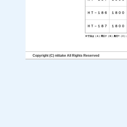
ＨＴ－１８６
１８００
ＨＴ－１８７
１８００
※寸法は（Ａ）間口×（Ｂ）奥行×（Ｃ
Copyright (C) nittake All Rights Reserved