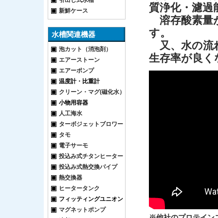
引出し式水槽
質浄化・濾過
新鮮ケース
溶存酸素量が
す。
水槽関連機器
又、水の流れ
泡カット（消泡剤）
生存率が良く
エアーストーン
エアーポンプ
温度計・比重計
クリーン・マグ(磁化水）
小物用容器
人工海水
ターボジェットブロワー
タモ
電子サーモ
投込み式チタンヒーター
投込み式熱交換パイプ
熱交換器
ヒータータンク
フィッティングユニオン
マグネットポンプ
※他社のプロテイン