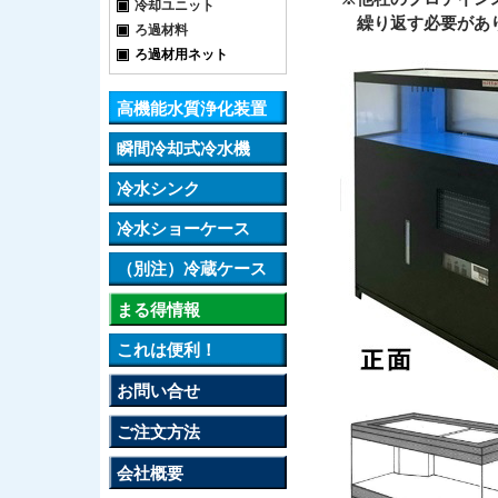
冷却ユニット
繰り返す必要があ
ろ過材料
ろ過材用ネット
高機能水質浄化装置
瞬間冷却式冷水機
冷水シンク
冷水ショーケース
（別注）冷蔵ケース
まる得情報
これは便利！
お問い合せ
ご注文方法
会社概要