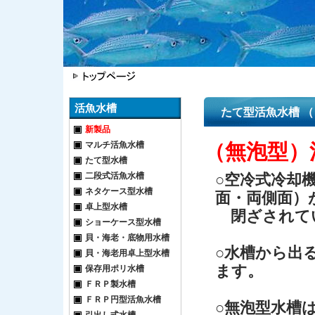
活魚水槽
たて型活魚水槽 （
新製品
マルチ活魚水槽
（無泡型）
たて型水槽
二段式活魚水槽
○空冷式冷却
ネタケース型水槽
面・両側面）
卓上型水槽
閉ざされて
ショーケース型水槽
貝・海老・底物用水槽
○水槽から出
貝・海老用卓上型水槽
ます。
保存用ポリ水槽
ＦＲＰ製水槽
ＦＲＰ円型活魚水槽
○無泡型水槽